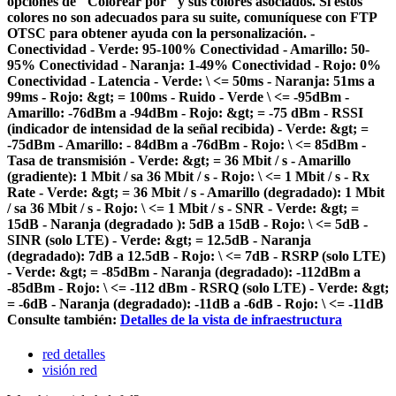
opciones de "Colorear por" y sus colores asociados. Si estos
colores no son adecuados para su suite, comuníquese con FTP
OTSC para obtener ayuda con la personalización. -
Conectividad - Verde: 95-100% Conectividad - Amarillo: 50-
95% Conectividad - Naranja: 1-49% Conectividad - Rojo: 0%
Conectividad - Latencia - Verde: \ <= 50ms - Naranja: 51ms a
99ms - Rojo: &gt; = 100ms - Ruido - Verde \ <= -95dBm -
Amarillo: -76dBm a -94dBm - Rojo: &gt; = -75 dBm - RSSI
(indicador de intensidad de la señal recibida) - Verde: &gt; =
-75dBm - Amarillo: - 84dBm a -76dBm - Rojo: \ <= 85dBm -
Tasa de transmisión - Verde: &gt; = 36 Mbit / s - Amarillo
(gradiente): 1 Mbit / sa 36 Mbit / s - Rojo: \ <= 1 Mbit / s - Rx
Rate - Verde: &gt; = 36 Mbit / s - Amarillo (degradado): 1 Mbit
/ sa 36 Mbit / s - Rojo: \ <= 1 Mbit / s - SNR - Verde: &gt; =
15dB - Naranja (degradado ): 5dB a 15dB - Rojo: \ <= 5dB -
SINR (solo LTE) - Verde: &gt; = 12.5dB - Naranja
(degradado): 7dB a 12.5dB - Rojo: \ <= 7dB - RSRP (solo LTE)
- Verde: &gt; = -85dBm - Naranja (degradado): -112dBm a
-85dBm - Rojo: \ <= -112 dBm - RSRQ (solo LTE) - Verde: &gt;
= -6dB - Naranja (degradado): -11dB a -6dB - Rojo: \ <= -11dB
Consulte también:
Detalles de la vista de infraestructura
red detalles
visión red